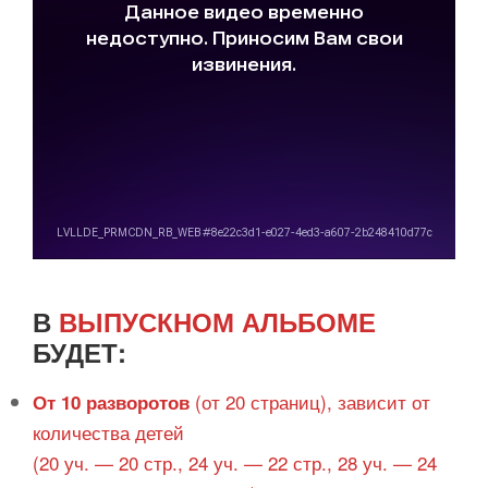
В
ВЫПУСКНОМ АЛЬБОМЕ
БУДЕТ:
(от 20 страниц), зависит от
От 10 разворотов
количества детей
(20 уч. — 20 стр., 24 уч. — 22 стр., 28 уч. — 24